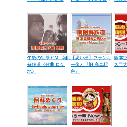
午後の紅茶 CM : 南阿
【思い出】フランキ
熊本
蘇鉄道《歌曲 ロケ
ー像と『旧 高森駅
ス巨
地》
舎』