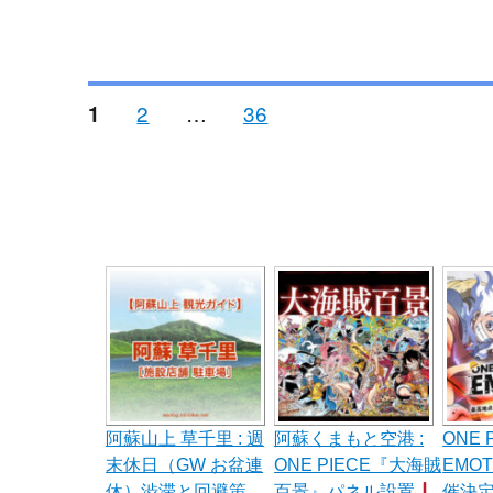
投
ペ
ペ
ペ
2
…
36
1
ー
ー
ー
ジ
ジ
ジ
稿
の
ペ
ー
ジ
送
阿蘇山上 草千里 : 週
阿蘇くまもと空港 :
ONE 
末休日（GW お盆連
ONE PIECE『大海賊
EMO
り
休）渋滞と回避策
百景』パネル設置
催決