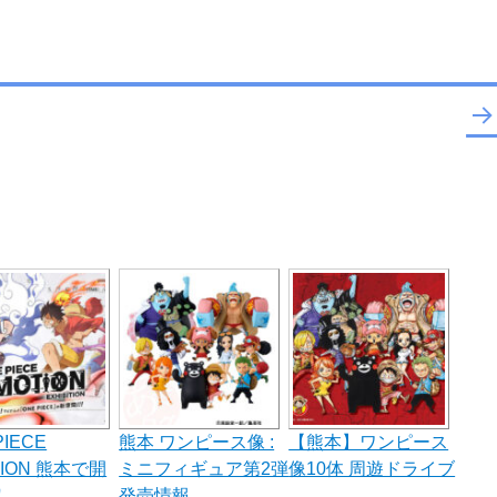
次の
ペー
ジ
PIECE
熊本 ワンピース像 :
【熊本】ワンピース
TION 熊本で開
ミニフィギュア第2弾
像10体 周遊ドライブ
定
発売情報