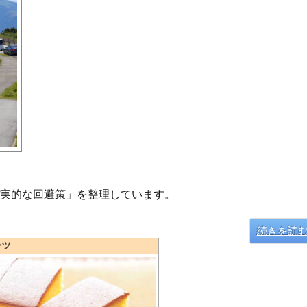
現実的な回避策」を整理しています。
“阿蘇山上 
続きを読
ーツ