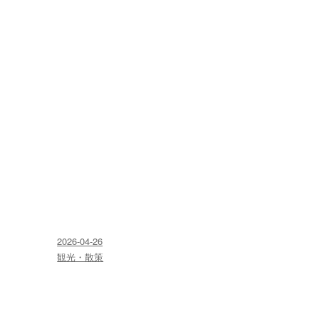
投
2026-04-26
稿
カ
観光・散策
日:
テ
ゴ
リ
ー