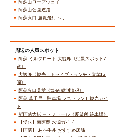
阿蘇山ロープウェイ
阿蘇山公園道路
阿蘇火口 遊覧飛行ヘリ
周辺の人気スポット
阿蘇 ミルクロード 大観峰《絶景スポット7
選》
大観峰《観光：ドライブ・ランチ・営業時
間》
阿蘇火口見学《観光 規制情報》
阿蘇 草千里［駐車場 レストラン］観光ガイ
ド
新阿蘇大橋 ヨ・ミュール《展望所 駐車場》
【湧水】南阿蘇 水源ガイド
【阿蘇】 あか牛丼 おすすめ店舗