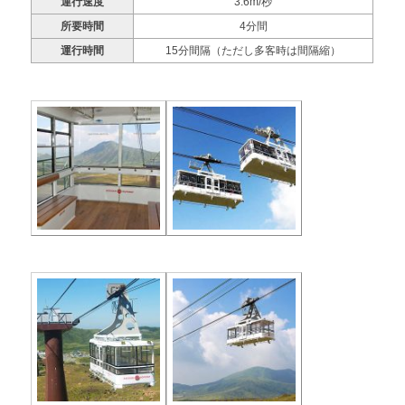
運行速度
3.6m/秒
所要時間
4分間
運行時間
15分間隔（ただし多客時は間隔縮）