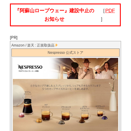
『阿蘇山ロープウェー』建設中止の
［
PDF
お知らせ
］
[PR]
Amazon / 楽天 : 正規取扱品
Nespresso 公式ストア