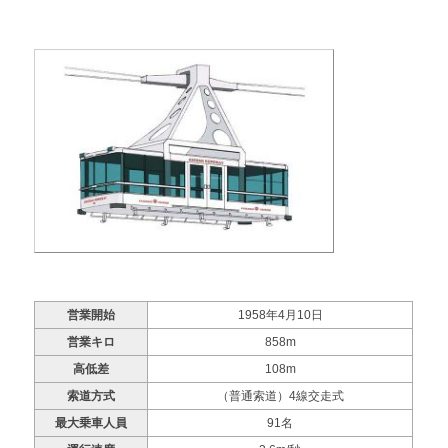
営業開始
1958年4月10日
営業キロ
858m
高低差
108m
索道方式
（普通索道）4線交走式
最大乗車人員
91名