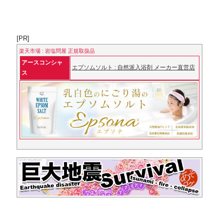
[PR]
楽天市場 : 岩塩問屋 正規取扱品
アースコンシャ
エプソムソルト : 自然派入浴剤 メーカー直営店
ス