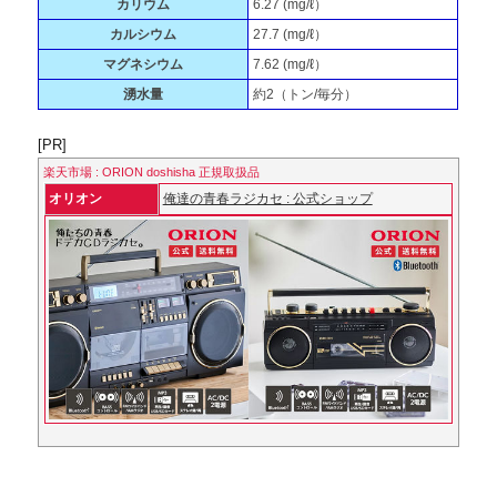
カリウム
6.27 (mg/ℓ）
カルシウム
27.7 (mg/ℓ）
マグネシウム
7.62 (mg/ℓ）
湧水量
約2（トン/毎分）
[PR]
楽天市場 : ORION doshisha 正規取扱品
オリオン
俺達の青春ラジカセ : 公式ショップ