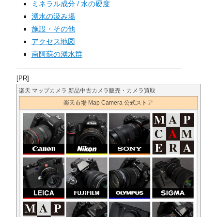
ミネラル成分 / 水の硬度
湧水の汲み場
施設・その他
アクセス地図
南阿蘇の湧水群
[PR]
楽天 マップカメラ 新品中古カメラ販売・カメラ買取
楽天市場 Map Camera 公式ストア