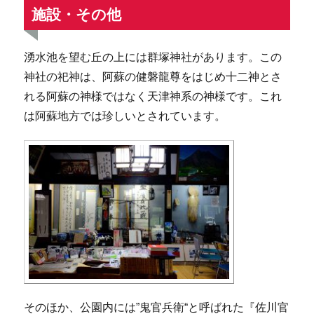
施設・その他
湧水池を望む丘の上には群塚神社があります。この
神社の祀神は、阿蘇の健磐龍尊をはじめ十二神とさ
れる阿蘇の神様ではなく天津神系の神様です。これ
は阿蘇地方では珍しいとされています。
そのほか、公園内には”鬼官兵衛“と呼ばれた『佐川官