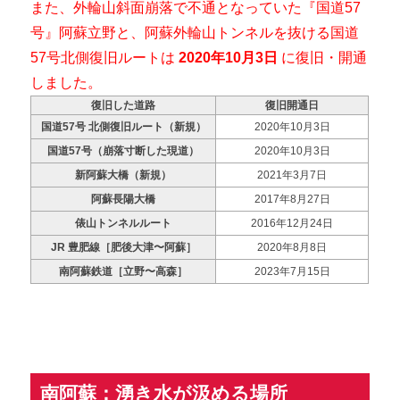
また、外輪山斜面崩落で不通となっていた『国道57
号』阿蘇立野と、阿蘇外輪山トンネルを抜ける国道
57号北側復旧ルートは
2020年10月3日
に復旧・開通
しました。
復旧した道路
復旧開通日
国道57号 北側復旧ルート（新規）
2020年10月3日
国道57号（崩落寸断した現道）
2020年10月3日
新阿蘇大橋（新規）
2021年3月7日
阿蘇長陽大橋
2017年8月27日
俵山トンネルルート
2016年12月24日
JR 豊肥線［肥後大津〜阿蘇］
2020年8月8日
南阿蘇鉄道［立野〜高森］
2023年7月15日
南阿蘇：湧き水が汲める場所