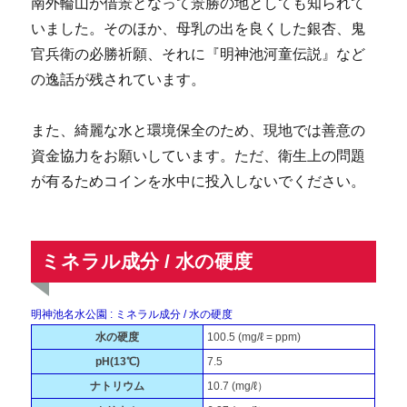
南外輪山が借景となって景勝の地としても知られて
いました。そのほか、母乳の出を良くした銀杏、鬼
官兵衛の必勝祈願、それに『明神池河童伝説』など
の逸話が残されています。
また、綺麗な水と環境保全のため、現地では善意の
資金協力をお願いしています。ただ、衛生上の問題
が有るためコインを水中に投入しないでください。
ミネラル成分 / 水の硬度
明神池名水公園 : ミネラル成分 / 水の硬度
水の硬度
100.5 (mg/ℓ = ppm)
pH(13℃)
7.5
ナトリウム
10.7 (mg/ℓ）