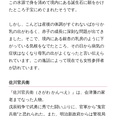
この水源で身を清めて境内にある誕生石に願をかけ
たところ子宝にめぐまれたそうです。
しかし、こんどは産後の体調がすぐれないばかりか
乳の出がわるく、赤子の成長に深刻な問題が出てき
ました。そこで、境内にある銀杏の乳房のように下
がっている気根をなでたところ、その日から病気の
症状はなくなり母乳の出がよくなったと言い伝えら
れています。この逸話によって現在でも女性参拝者
が訪れています。
佐川官兵衛
『佐川官兵衛（さがわ かんべえ）』は、会津藩の家
老までなった人物。
戊辰戦争で武勇に秀でた闘いぶりに、官軍から”鬼官
兵衛“と恐れられた。また、明治新政府からは警視局