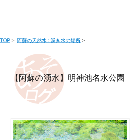
TOP
>
阿蘇の天然水 : 湧き水の場所
>
【阿蘇の湧水】明神池名水公園