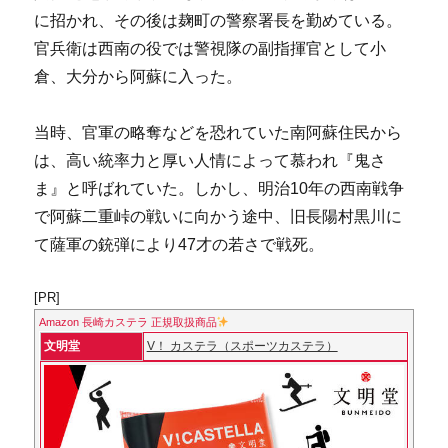
に招かれ、その後は麹町の警察署長を勤めている。
官兵衛は西南の役では警視隊の副指揮官として小
倉、大分から阿蘇に入った。
当時、官軍の略奪などを恐れていた南阿蘇住民から
は、高い統率力と厚い人情によって慕われ『鬼さ
ま』と呼ばれていた。しかし、明治10年の西南戦争
で阿蘇二重峠の戦いに向かう途中、旧長陽村黒川に
て薩軍の銃弾により47才の若さで戦死。
[PR]
Amazon 長崎カステラ 正規取扱商品
文明堂
V！ カステラ（スポーツカステラ）