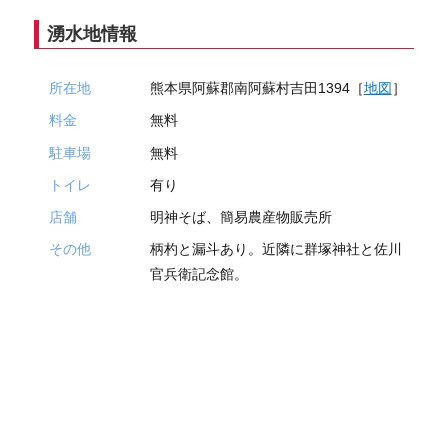
湧水地情報
所在地
熊本県阿蘇郡南阿蘇村吉田1394［
地図
］
料金
無料
駐車場
無料
トイレ
有り
店舗
明神そば、簡易農産物販売所
その他
柄杓と漏斗あり。近隣に群塚神社と佐川
官兵衛記念館。