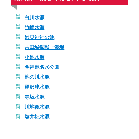
白川水源
竹崎水源
妙見神社の池
吉田城御献上汲場
小池水源
明神池名水公園
池の川水源
湧沢津水源
寺坂水源
川地後水源
塩井社水源