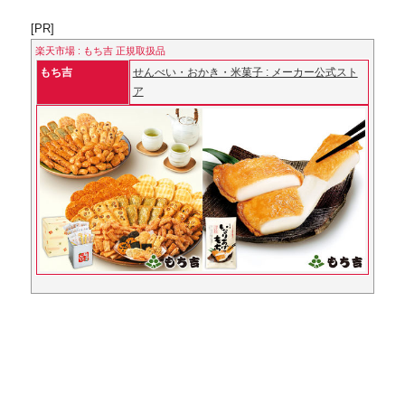
[PR]
楽天市場 : もち吉 正規取扱品
もち吉
せんべい・おかき・米菓子 : メーカー公式スト
ア