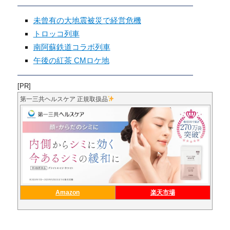
未曾有の大地震被災で経営危機
トロッコ列車
南阿蘇鉄道コラボ列車
午後の紅茶 CMロケ地
[PR]
第一三共ヘルスケア 正規取扱品
Amazon
楽天市場